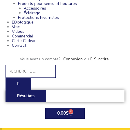
Produits pour semis et boutures
Accessoires
Éclairage
Protections hivernales
Biologique
Vrac
Vidéos
Commercial
Carte Cadeau
Contact
Vous avez un compte?
Connexion
ou
S'incrire
Search
...
Résultats
0
Panier
0.00
$