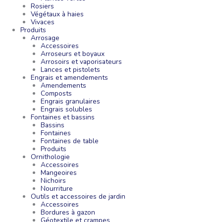
Rosiers
Végétaux à haies
Vivaces
Produits
Arrosage
Accessoires
Arroseurs et boyaux
Arrosoirs et vaporisateurs
Lances et pistolets
Engrais et amendements
Amendements
Composts
Engrais granulaires
Engrais solubles
Fontaines et bassins
Bassins
Fontaines
Fontaines de table
Produits
Ornithologie
Accessoires
Mangeoires
Nichoirs
Nourriture
Outils et accessoires de jardin
Accessoires
Bordures à gazon
Géotextile et crampes