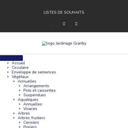
Aller
au
contenu
LISTES DE SOUHAITS
H
F
Y
e
a
o
a
c
u
r
e
t
t
b
u
o
b
o
e
k
-
f
Accueil
Circulaire
Enveloppe de semences
Végétaux
Annuelles
Arrangements
Pots et caissettes
Suspendues
Aquatiques
Annuelles
Vivaces
Arbres
Arbres fruitiers
Cerisiers
Poiriers