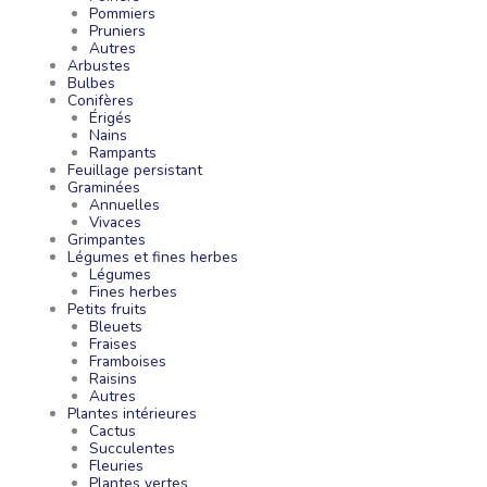
Pommiers
Pruniers
Autres
Arbustes
Bulbes
Conifères
Érigés
Nains
Rampants
Feuillage persistant
Graminées
Annuelles
Vivaces
Grimpantes
Légumes et fines herbes
Légumes
Fines herbes
Petits fruits
Bleuets
Fraises
Framboises
Raisins
Autres
Plantes intérieures
Cactus
Succulentes
Fleuries
Plantes vertes