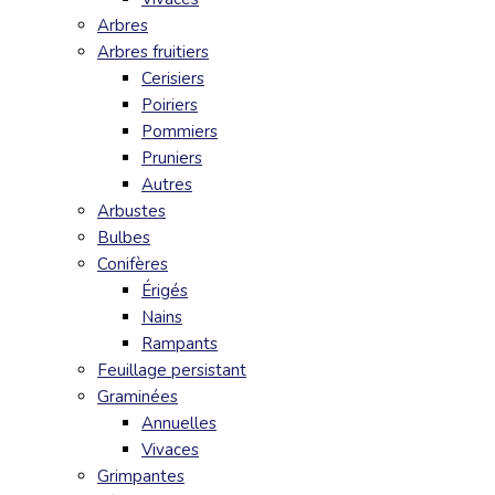
Arbres
Arbres fruitiers
Cerisiers
Poiriers
Pommiers
Pruniers
Autres
Arbustes
Bulbes
Conifères
Érigés
Nains
Rampants
Feuillage persistant
Graminées
Annuelles
Vivaces
Grimpantes