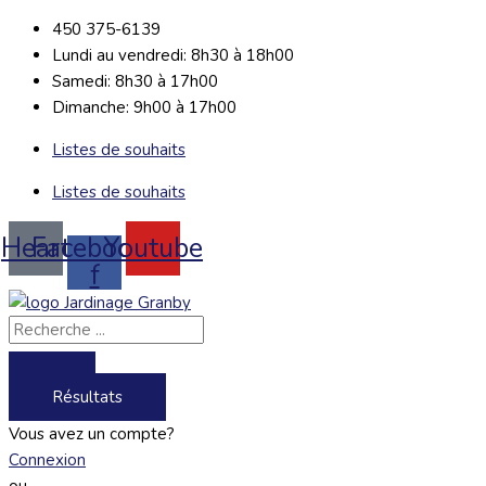
Aller
Search
Search
450 375-6139
au
...
...
Lundi au vendredi: 8h30 à 18h00
contenu
Samedi: 8h30 à 17h00
Dimanche: 9h00 à 17h00
Listes de souhaits
Listes de souhaits
Heart
Facebook-
Youtube
f
Résultats
Vous avez un compte?
Connexion
ou