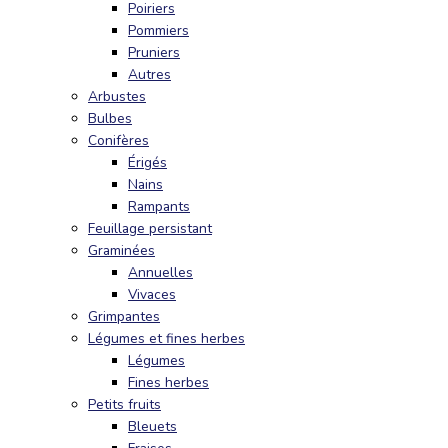
Poiriers
Pommiers
Pruniers
Autres
Arbustes
Bulbes
Conifères
Érigés
Nains
Rampants
Feuillage persistant
Graminées
Annuelles
Vivaces
Grimpantes
Légumes et fines herbes
Légumes
Fines herbes
Petits fruits
Bleuets