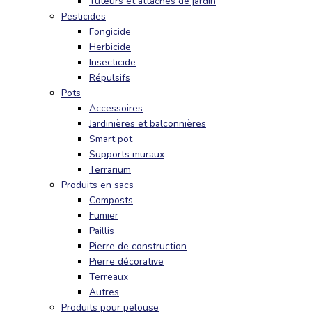
Tuteurs et attaches de jardin
Pesticides
Fongicide
Herbicide
Insecticide
Répulsifs
Pots
Accessoires
Jardinières et balconnières
Smart pot
Supports muraux
Terrarium
Produits en sacs
Composts
Fumier
Paillis
Pierre de construction
Pierre décorative
Terreaux
Autres
Produits pour pelouse