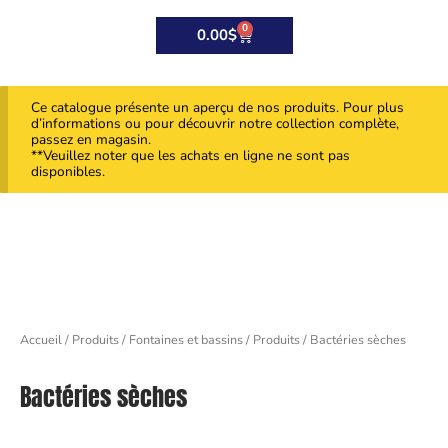
0
Panier
0.00
$
Ce catalogue présente un aperçu de nos produits. Pour plus
d’informations ou pour découvrir notre collection complète,
passez en magasin.
**Veuillez noter que les achats en ligne ne sont pas
disponibles.
Accueil
/
Produits
/
Fontaines et bassins
/
Produits
/ Bactéries sèches
Bactéries sèches