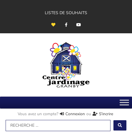
Aller
au
contenu
LISTES DE SOUHAITS
H
F
Y
e
a
o
a
c
u
r
e
t
t
b
u
o
b
o
e
k
-
f
Vous avez un compte?
Connexion
ou
S'incrire
Search
...