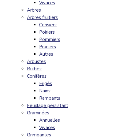
Vivaces
Arbres
Arbres fruitiers
Cerisiers
Poiriers
Pommiers
Pruniers
Autres
Arbustes
Bulbes
Conifères
Érigés
Nains
Rampants
Feuillage persistant
Graminées
Annuelles
Vivaces
Grimpantes