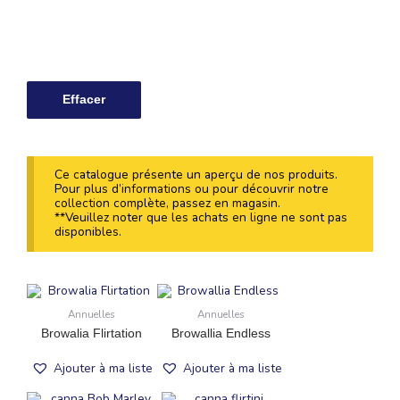
Effacer
Ce catalogue présente un aperçu de nos produits.
Pour plus d’informations ou pour découvrir notre
collection complète, passez en magasin.
**Veuillez noter que les achats en ligne ne sont pas
disponibles.
Annuelles
Annuelles
Browalia Flirtation
Browallia Endless
Ajouter à ma liste
Ajouter à ma liste