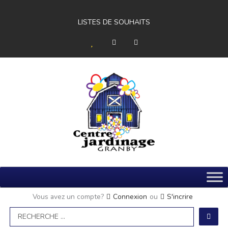
Aller
au
contenu
LISTES DE SOUHAITS
H
F
Y
e
a
o
a
c
u
r
e
t
t
b
u
o
b
o
e
k
-
f
Vous avez un compte?
Connexion
ou
S'incrire
Search
...