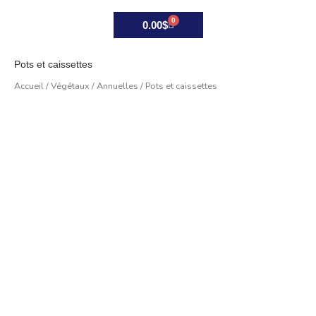
0
Panier
0.00
$
Pots et caissettes
Accueil
/
Végétaux
/
Annuelles
/ Pots et caissettes