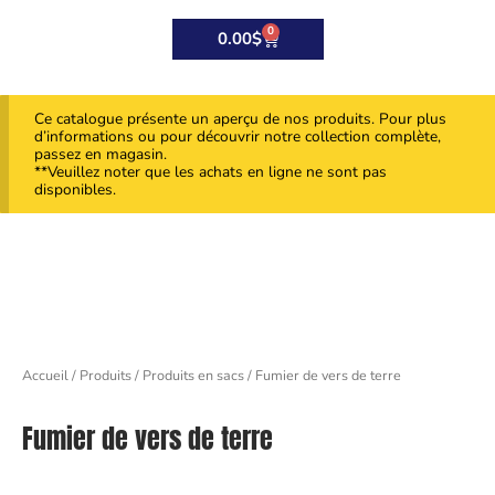
0
Panier
0.00
$
Ce catalogue présente un aperçu de nos produits. Pour plus
d’informations ou pour découvrir notre collection complète,
passez en magasin.
**Veuillez noter que les achats en ligne ne sont pas
disponibles.
Accueil
/
Produits
/
Produits en sacs
/ Fumier de vers de terre
Fumier de vers de terre