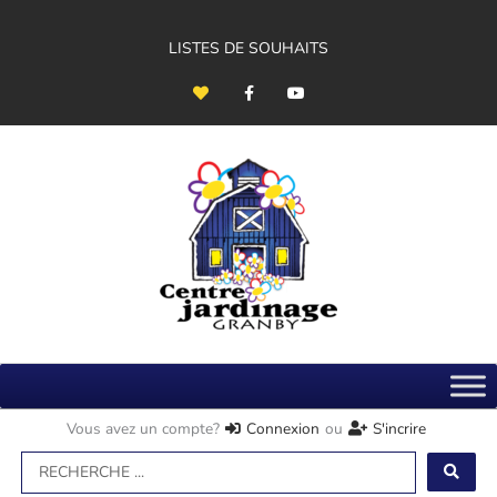
Aller
au
contenu
LISTES DE SOUHAITS
H
F
Y
e
a
o
a
c
u
r
e
t
t
b
u
o
b
o
e
k
-
f
Vous avez un compte?
Connexion
ou
S'incrire
Search
...