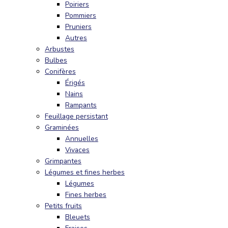
Poiriers
Pommiers
Pruniers
Autres
Arbustes
Bulbes
Conifères
Érigés
Nains
Rampants
Feuillage persistant
Graminées
Annuelles
Vivaces
Grimpantes
Légumes et fines herbes
Légumes
Fines herbes
Petits fruits
Bleuets