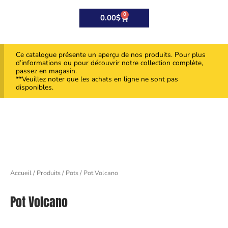
0
Panier
0.00
$
Ce catalogue présente un aperçu de nos produits. Pour plus
d’informations ou pour découvrir notre collection complète,
passez en magasin.
**Veuillez noter que les achats en ligne ne sont pas
disponibles.
Accueil
/
Produits
/
Pots
/ Pot Volcano
Pot Volcano