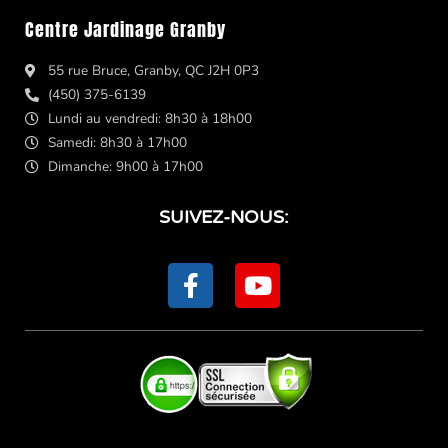
Centre Jardinage Granby
55 rue Bruce, Granby, QC J2H 0P3
(450) 375-6139
Lundi au vendredi: 8h30 à 18h00
Samedi: 8h30 à 17h00
Dimanche: 9h00 à 17h00
SUIVEZ-NOUS:
F
Y
a
o
c
u
e
t
b
u
o
b
o
e
k