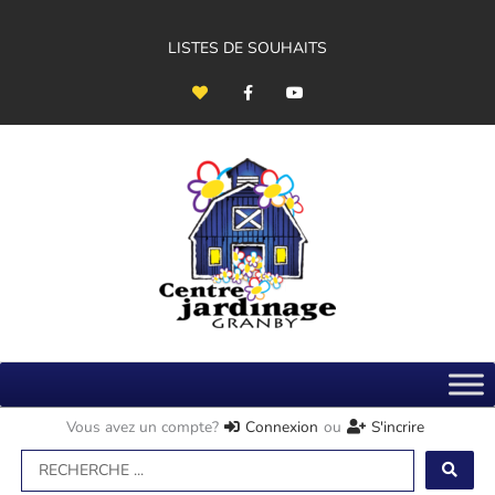
Aller
au
contenu
LISTES DE SOUHAITS
H
F
Y
e
a
o
a
c
u
r
e
t
t
b
u
o
b
o
e
k
-
f
Vous avez un compte?
Connexion
ou
S'incrire
Search
...