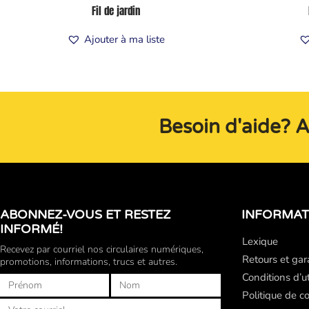
Fil de jardin
Ajouter à ma liste
Besoin d'aide? 
ABONNEZ-VOUS ET RESTEZ
INFORMAT
INFORMÉ!
Lexique
Recevez par courriel nos circulaires numériques,
Retours et gar
promotions, informations, trucs et autres.
Conditions d’ut
Prénom
Nom
Politique de co
Courriel