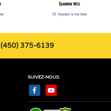
o
Épandeur Wizz
ste
Ajouter à ma liste
u (450) 375-6139
SUIVEZ-NOUS:
F
Y
a
o
c
u
e
t