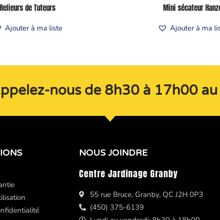
Relieurs de Tuteurs
Mini sécateur Hanz
Ajouter à ma liste
Ajouter à ma li
Appelez-nous de 8h30 à 17h00 a
IONS
NOUS JOINDRE
Centre Jardinage Granby
antie
55 rue Bruce, Granby, QC J2H 0P3
ilisation
(450) 375-6139
nfidentialité
Lundi au vendredi: 8h30 à 18h00