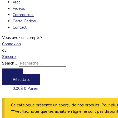
Vrac
Vidéos
Commercial
Carte Cadeau
Contact
Vous avez un compte?
Connexion
ou
S'incrire
Search ...
Résultats
0.00
$
0
Panier
Ce catalogue présente un aperçu de nos produits. Pour plus
**Veuillez noter que les achats en ligne ne sont pas disponi