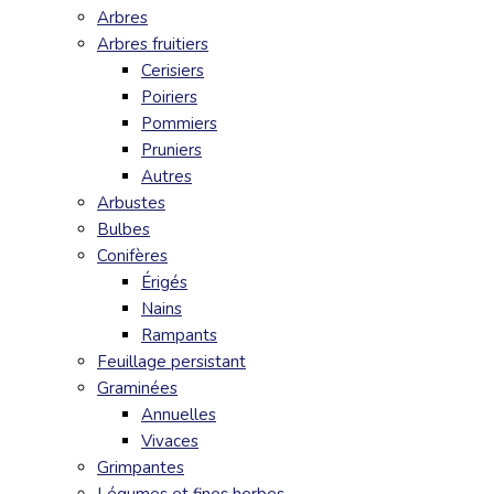
Arbres
Arbres fruitiers
Cerisiers
Poiriers
Pommiers
Pruniers
Autres
Arbustes
Bulbes
Conifères
Érigés
Nains
Rampants
Feuillage persistant
Graminées
Annuelles
Vivaces
Grimpantes