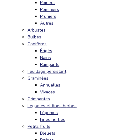
Poiriers
Pommiers
Pruniers
Autres
Arbustes
Bulbes
Conifères
Érigés
Nains
Rampants
Feuillage persistant
Graminées
Annuelles
Vivaces
Grimpantes
Légumes et fines herbes
Légumes
Fines herbes
Petits fruits
Bleuets