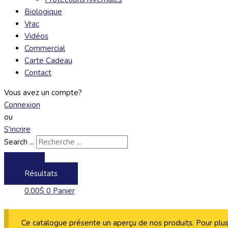
Biologique
Vrac
Vidéos
Commercial
Carte Cadeau
Contact
Vous avez un compte?
Connexion
ou
S'incrire
Search ...
Résultats
0.00
$
0
Panier
Ce catalogue présente un aperçu de nos produits. Pour plus