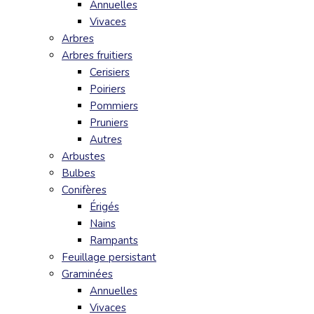
Annuelles
Vivaces
Arbres
Arbres fruitiers
Cerisiers
Poiriers
Pommiers
Pruniers
Autres
Arbustes
Bulbes
Conifères
Érigés
Nains
Rampants
Feuillage persistant
Graminées
Annuelles
Vivaces