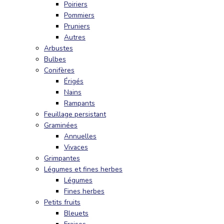
Poiriers
Pommiers
Pruniers
Autres
Arbustes
Bulbes
Conifères
Érigés
Nains
Rampants
Feuillage persistant
Graminées
Annuelles
Vivaces
Grimpantes
Légumes et fines herbes
Légumes
Fines herbes
Petits fruits
Bleuets