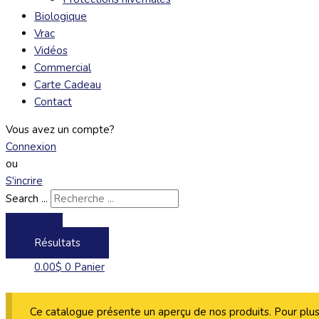
Biologique
Vrac
Vidéos
Commercial
Carte Cadeau
Contact
Vous avez un compte?
Connexion
ou
S'incrire
Search ...
Résultats
0.00
$
0
Panier
Ce catalogue présente un aperçu de nos produits. Pour plus