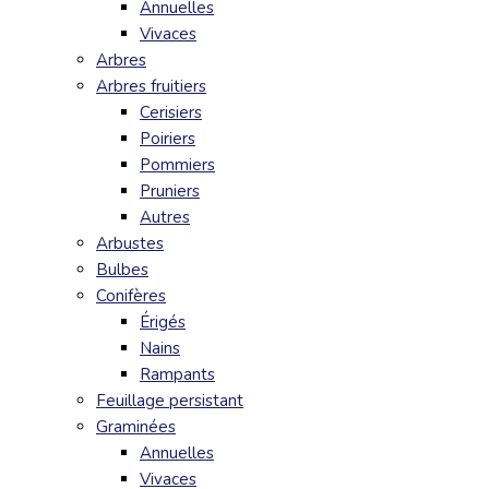
Annuelles
Vivaces
Arbres
Arbres fruitiers
Cerisiers
Poiriers
Pommiers
Pruniers
Autres
Arbustes
Bulbes
Conifères
Érigés
Nains
Rampants
Feuillage persistant
Graminées
Annuelles
Vivaces