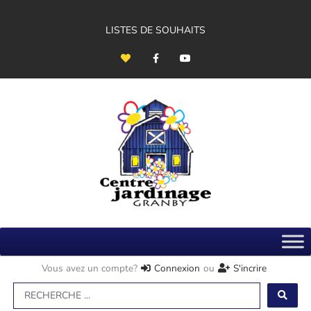
Aller
au
contenu
LISTES DE SOUHAITS
H
F
Y
e
a
o
a
c
u
r
e
t
t
b
u
o
b
o
e
k
-
f
Vous avez un compte?
Connexion
ou
S'incrire
Search
...