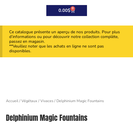
0
Panier
0.00
$
Ce catalogue présente un aperçu de nos produits. Pour plus
d’informations ou pour découvrir notre collection complète,
passez en magasin.
**Veuillez noter que les achats en ligne ne sont pas
disponibles.
Accueil
/
Végétaux
/
Vivaces
/ Delphinium Magic Fountains
Delphinium Magic Fountains