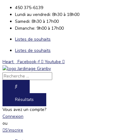
Aller
Search
Search
450 375-6139
au
...
...
Lundi au vendredi: 8h30 à 18h00
contenu
Samedi: 8h30 à 17h00
Dimanche: 9h00 à 17h00
Listes de souhaits
Listes de souhaits
Heart
Facebook-f
Youtube
Résultats
Vous avez un compte?
Connexion
ou
S'inscrire