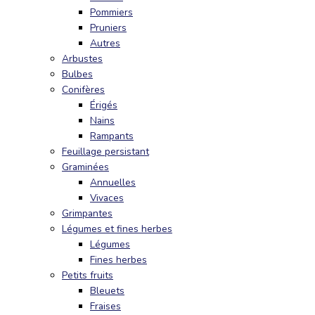
Pommiers
Pruniers
Autres
Arbustes
Bulbes
Conifères
Érigés
Nains
Rampants
Feuillage persistant
Graminées
Annuelles
Vivaces
Grimpantes
Légumes et fines herbes
Légumes
Fines herbes
Petits fruits
Bleuets
Fraises