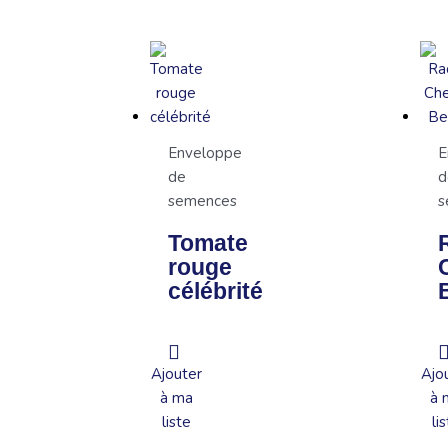
Enveloppe
E
de
d
semences
s
Tomate
rouge
célébrité
Ajouter
Ajo
à ma
à 
liste
li