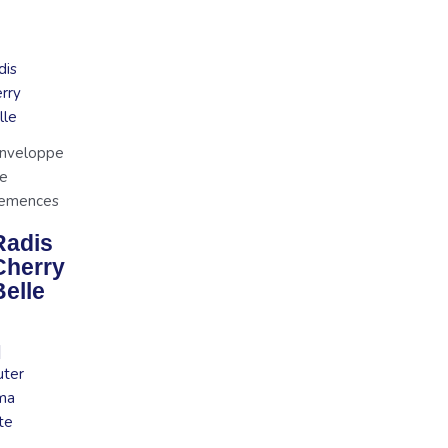
nveloppe
e
emences
Radis
Cherry
Belle
uter
ma
ste