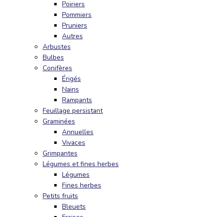
Poiriers
Pommiers
Pruniers
Autres
Arbustes
Bulbes
Conifères
Érigés
Nains
Rampants
Feuillage persistant
Graminées
Annuelles
Vivaces
Grimpantes
Légumes et fines herbes
Légumes
Fines herbes
Petits fruits
Bleuets