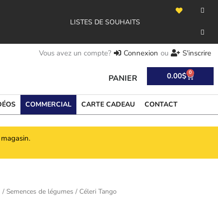
H
F
Y
e
a
o
a
c
u
LISTES DE SOUHAITS
r
e
t
t
b
u
o
b
o
e
k
Vous avez un compte?
Connexion
ou
S'inscrire
-
f
0
Panier
0.00
$
PANIER
DÉOS
COMMERCIAL
CARTE CADEAU
CONTACT
n magasin.
s
/
Semences de légumes
/ Céleri Tango