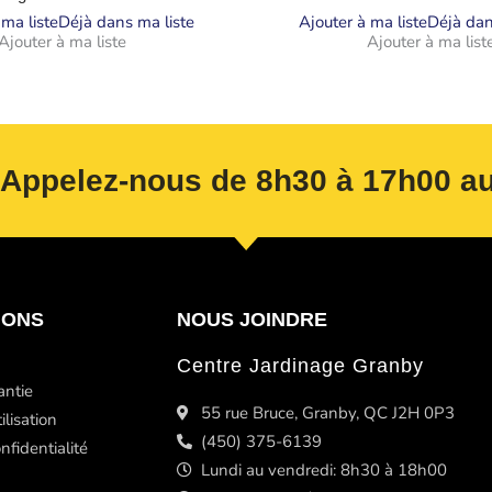
 ma liste
Déjà dans ma liste
Ajouter à ma liste
Déjà dan
Ajouter à ma liste
Ajouter à ma list
 Appelez-nous de 8h30 à 17h00 au
IONS
NOUS JOINDRE
Centre Jardinage Granby
antie
55 rue Bruce, Granby, QC J2H 0P3
ilisation
(450) 375-6139
nfidentialité
Lundi au vendredi: 8h30 à 18h00