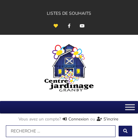
Aller
au
contenu
LISTES DE SOUHAITS
H
F
Y
e
a
o
a
c
u
r
e
t
t
b
u
o
b
o
e
k
-
f
Vous avez un compte?
Connexion
ou
S'incrire
Search
...