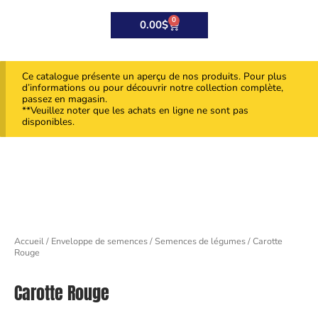
0
Panier
0.00
$
Ce catalogue présente un aperçu de nos produits. Pour plus
d’informations ou pour découvrir notre collection complète,
passez en magasin.
**Veuillez noter que les achats en ligne ne sont pas
disponibles.
Accueil
/
Enveloppe de semences
/
Semences de légumes
/ Carotte
Rouge
Carotte Rouge