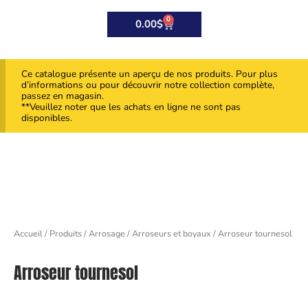
0
Panier
0.00
$
Ce catalogue présente un aperçu de nos produits. Pour plus
d’informations ou pour découvrir notre collection complète,
passez en magasin.
**Veuillez noter que les achats en ligne ne sont pas
disponibles.
Accueil
/
Produits
/
Arrosage
/
Arroseurs et boyaux
/ Arroseur tournesol
Arroseur tournesol