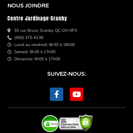
NOUS JOINDRE
Centre Jardinage Granby
55 rue Bruce, Granby, QC J2H 0P3
(450) 375-6139
Lundi au vendredi: 8h30 à 18h00
Samedi: 8h30 à 17h00
Dimanche: 9h00 à 17h00
SUIVEZ-NOUS:
F
Y
a
o
c
u
e
t
b
u
o
b
o
e