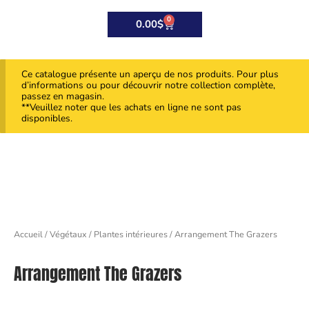
0
Panier
0.00
$
Ce catalogue présente un aperçu de nos produits. Pour plus
d’informations ou pour découvrir notre collection complète,
passez en magasin.
**Veuillez noter que les achats en ligne ne sont pas
disponibles.
Accueil
/
Végétaux
/
Plantes intérieures
/ Arrangement The Grazers
Arrangement The Grazers