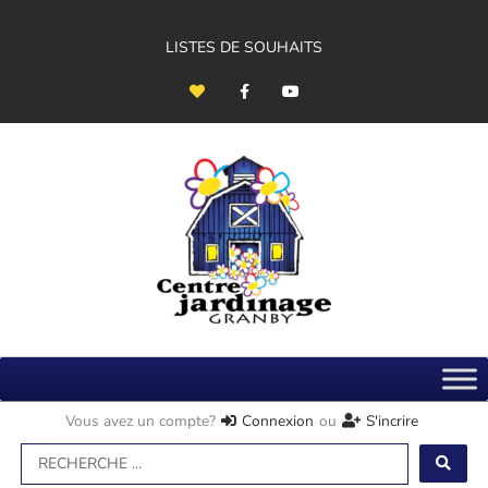
Aller
au
contenu
LISTES DE SOUHAITS
H
F
Y
e
a
o
a
c
u
r
e
t
t
b
u
o
b
o
e
k
-
f
Vous avez un compte?
Connexion
ou
S'incrire
Search
...