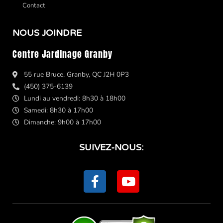
Contact
NOUS JOINDRE
Centre Jardinage Granby
55 rue Bruce, Granby, QC J2H 0P3
(450) 375-6139
Lundi au vendredi: 8h30 à 18h00
Samedi: 8h30 à 17h00
Dimanche: 9h00 à 17h00
SUIVEZ-NOUS:
F
Y
a
o
c
u
e
t
b
u